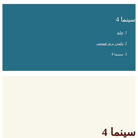
سینما 4
خانه
دامین برند عمومی
سینما 4
سینما 4