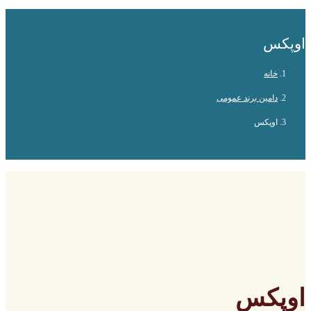
اوپکس
خانه
دامین برند عمومی
اوپکس
اوپکس