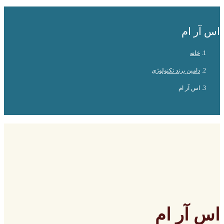
اس آر ام
خانه
دامین برند تکنولوژی
اس آر ام
اس آر ام