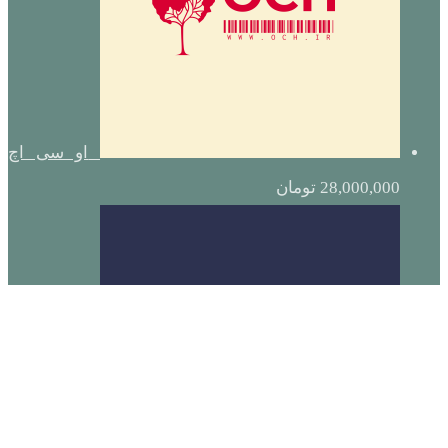
او سی اچ
28,000,000
تومان